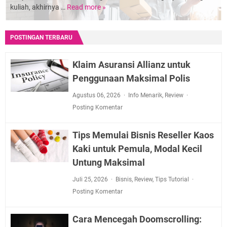
kuliah, akhirnya …
Read more »
Cari
Ide
Bisnis?
POSTINGAN TERBARU
Inilah
Bisnis
Kekinian
Klaim Asuransi Allianz untuk
yang
Penggunaan Maksimal Polis
Digandrungi
Milenial
Agustus 06, 2026
Info Menarik
,
Review
Posting Komentar
Tips Memulai Bisnis Reseller Kaos
Kaki untuk Pemula, Modal Kecil
Untung Maksimal
Juli 25, 2026
Bisnis
,
Review
,
Tips Tutorial
Posting Komentar
Cara Mencegah Doomscrolling: