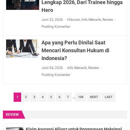
Lengkap 2026, Dari Trainee hingga
Hero
Juni 22, 2026
Hiburan
,
Info Menarik
,
Review
Posting Komentar
Apa yang Perlu Dinilai Saat
Mencari Konsultan Hukum di
Indonesia?
Juni 04, 2026
Info Menarik
,
Review
Posting Komentar
1
2
3
4
5
6
7
...
108
NEXT
LAST
REVIEW
Klaim Asuransi Allianz untuk Penggunaan Maksimal