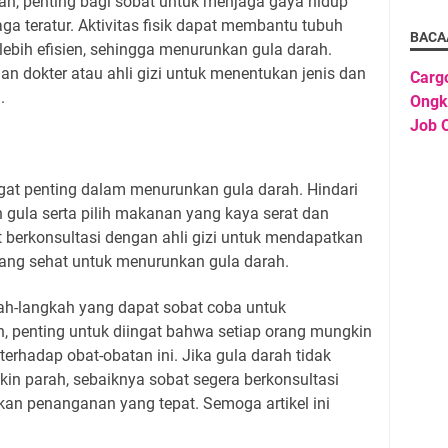
n, penting bagi sobat untuk menjaga gaya hidup
a teratur. Aktivitas fisik dapat membantu tubuh
BACA
bih efisien, sehingga menurunkan gula darah.
an dokter atau ahli gizi untuk menentukan jenis dan
Carg
i.
Ongk
Job O
at penting dalam menurunkan gula darah. Hindari
 gula serta pilih makanan yang kaya serat dan
 berkonsultasi dengan ahli gizi untuk mendapatkan
t yang sehat untuk menurunkan gula darah.
kah-langkah yang dapat sobat coba untuk
 penting untuk diingat bahwa setiap orang mungkin
erhadap obat-obatan ini. Jika gula darah tidak
kin parah, sebaiknya sobat segera berkonsultasi
an penanganan yang tepat. Semoga artikel ini