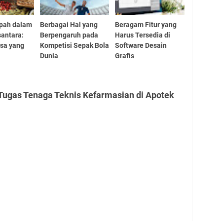
pah dalam
Berbagai Hal yang
Beragam Fitur yang
santara:
Berpengaruh pada
Harus Tersedia di
sa yang
Kompetisi Sepak Bola
Software Desain
Dunia
Grafis
Tugas Tenaga Teknis Kefarmasian di Apotek