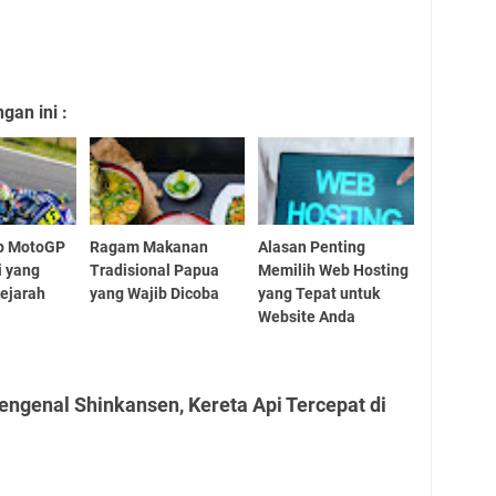
an ini :
p MotoGP
Ragam Makanan
Alasan Penting
i yang
Tradisional Papua
Memilih Web Hosting
ejarah
yang Wajib Dicoba
yang Tepat untuk
Website Anda
ngenal Shinkansen, Kereta Api Tercepat di