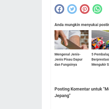
Anda mungkin menyukai posting
Mengenal Jenis-
5 Pembala
Jenis Pisau Dapur
Berprestas
dan Fungsinya
Mengukir S
Posting Komentar untuk "Me
Jepang"