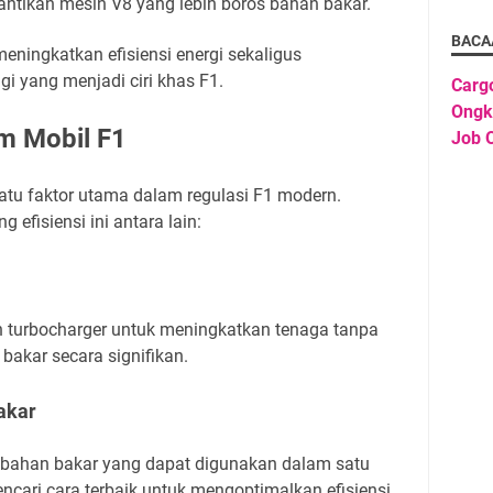
ntikan mesin V8 yang lebih boros bahan bakar.
BACA
eningkatkan efisiensi energi sekaligus
i yang menjadi ciri khas F1.
Carg
Ongk
am Mobil F1
Job O
satu faktor utama dalam regulasi F1 modern.
efisiensi ini antara lain:
 turbocharger untuk meningkatkan tenaga tanpa
akar secara signifikan.
akar
 bahan bakar yang dapat digunakan dalam satu
ncari cara terbaik untuk mengoptimalkan efisiensi