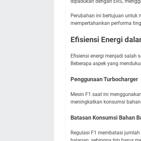
dipadukan dengan ERS, mengga
Perubahan ini bertujuan untuk m
mempertahankan performa tingg
Efisiensi Energi dal
Efisiensi energi menjadi salah 
Beberapa aspek yang mendukung 
Penggunaan Turbocharger
Mesin F1 saat ini menggunakan
meningkatkan konsumsi bahan b
Batasan Konsumsi Bahan B
Regulasi F1 membatasi jumlah
balapan, sehingga tim harus me