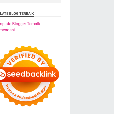
LATE BLOG TERBAIK