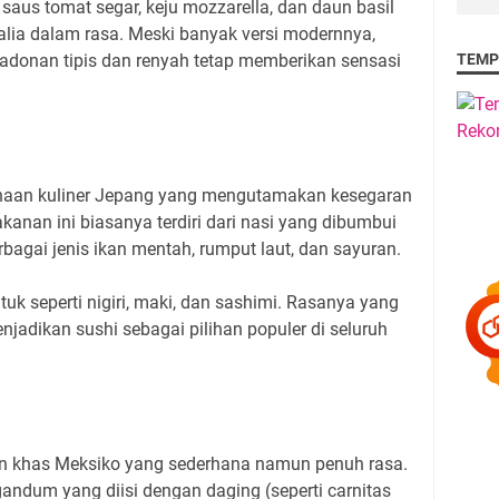
saus tomat segar, keju mozzarella, dan daun basil
talia dalam rasa. Meski banyak versi modernnya,
TEMP
 adonan tipis dan renyah tetap memberikan sensasi
naan kuliner Jepang yang mengutamakan kesegaran
kanan ini biasanya terdiri dari nasi yang dibumbui
agai jenis ikan mentah, rumput laut, dan sayuran.
uk seperti nigiri, maki, dan sashimi. Rasanya yang
adikan sushi sebagai pilihan populer di seluruh
an khas Meksiko yang sederhana namun penuh rasa.
u gandum yang diisi dengan daging (seperti carnitas