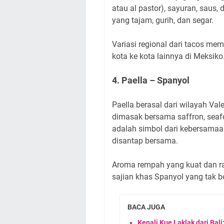
atau al pastor), sayuran, saus,
yang tajam, gurih, dan segar.
Variasi regional dari tacos mem
kota ke kota lainnya di Meksiko
4. Paella – Spanyol
Paella berasal dari wilayah Va
dimasak bersama saffron, seafo
adalah simbol dari kebersamaan
disantap bersama.
Aroma rempah yang kuat dan ra
sajian khas Spanyol yang tak b
BACA JUGA
Kenali Kue Laklak dari Bal