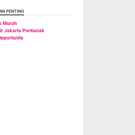
AN PENTING
o Murah
ir Jakarta Pontianak
pportunity