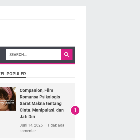
KEL POPULER
Companion, Film
Romansa Psikologis
Sarat Makna tentang
Cinta, Manipulasi, dan
Jati Diri
Juni 14, 2025
Tidak ada
komentar