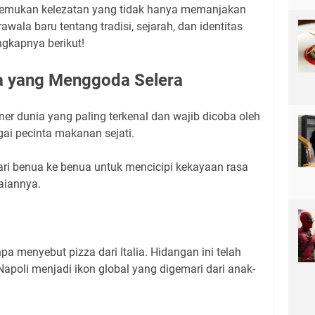
emukan kelezatan yang tidak hanya memanjakan
awala baru tentang tradisi, sejarah, dan identitas
ngkapnya berikut!
a yang Menggoda Selera
iner dunia yang paling terkenal dan wajib dicoba oleh
ai pecinta makanan sejati.
i benua ke benua untuk mencicipi kekayaan rasa
raiannya.
pa menyebut pizza dari Italia. Hidangan ini telah
 Napoli menjadi ikon global yang digemari dari anak-