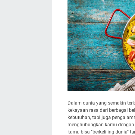
Dalam dunia yang semakin terko
kekayaan rasa dari berbagai b
kebutuhan, tapi juga pengalam
menghubungkan kamu dengan cer
kamu bisa "berkeliling dunia" t