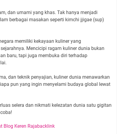
sam, dan umami yang khas. Tak hanya menjadi
alam berbagai masakan seperti kimchi jjigae (sup)
p negara memiliki kekayaan kuliner yang
sejarahnya. Mencicipi ragam kuliner dunia bukan
 baru, tapi juga membuka diri terhadap
lai.
a, dan teknik penyajian, kuliner dunia menawarkan
siapa pun yang ingin menyelami budaya global lewat
luas selera dan nikmati kelezatan dunia satu gigitan
ncoba!