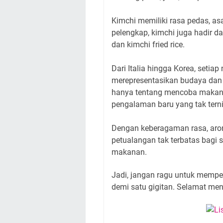
Kimchi memiliki rasa pedas, a
pelengkap, kimchi juga hadir d
dan kimchi fried rice.
Dari Italia hingga Korea, setia
merepresentasikan budaya dan 
hanya tentang mencoba makanan
pengalaman baru yang tak terni
Dengan keberagaman rasa, arom
petualangan tak terbatas bagi 
makanan.
Jadi, jangan ragu untuk memper
demi satu gigitan. Selamat me