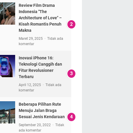
Review Film Drama
Indonesia "The
Architecture of Love" –
Kisah Romantis Penuh
Makna
Maret 29, 2025
Tidak ada
komentar
Inovasi iPhone 16:
Teknologi Canggih dan
Fitur Revolusioner
Terbaru
April 12, 2025
Tidak ada
komentar
Beberapa Pilihan Rute
Menuju Jalan Braga
Sesuai Jenis Kendaraan
September 20, 2022
Tidak
ada komentar