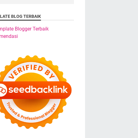
LATE BLOG TERBAIK