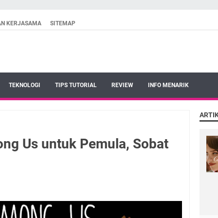
AN KERJASAMA
SITEMAP
TEKNOLOGI
TIPS TUTORIAL
REVIEW
INFO MENARIK
ARTI
ng Us untuk Pemula, Sobat