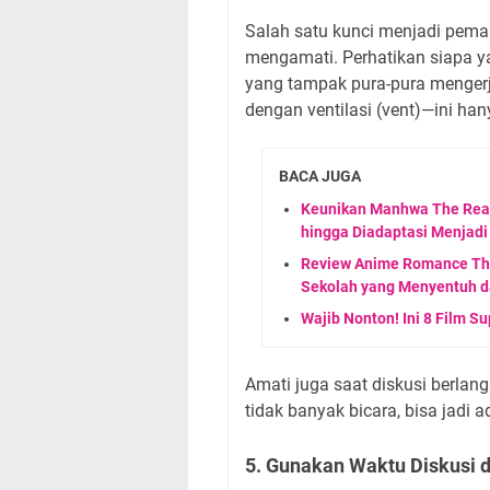
Salah satu kunci menjadi pem
mengamati. Perhatikan siapa ya
yang tampak pura-pura mengerja
dengan ventilasi (vent)—ini han
BACA JUGA
Keunikan Manhwa The Reas
hingga Diadaptasi Menjad
Review Anime Romance The 
Sekolah yang Menyentuh 
Wajib Nonton! Ini 8 Film 
Amati juga saat diskusi berlang
tidak banyak bicara, bisa jadi
5. Gunakan Waktu Diskusi d