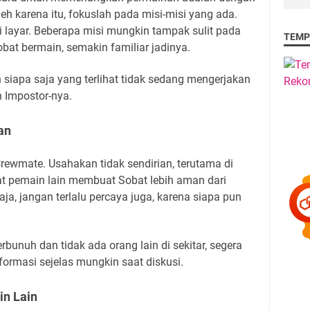
h karena itu, fokuslah pada misi-misi yang ada.
ri layar. Beberapa misi mungkin tampak sulit pada
TEMP
obat bermain, semakin familiar jadinya.
siapa saja yang terlihat tidak sedang mengerjakan
h Impostor-nya.
ian
Crewmate. Usahakan tidak sendirian, terutama di
at pemain lain membuat Sobat lebih aman dari
aja, jangan terlalu percaya juga, karena siapa pun
.
rbunuh dan tidak ada orang lain di sekitar, segera
nformasi sejelas mungkin saat diskusi.
in Lain