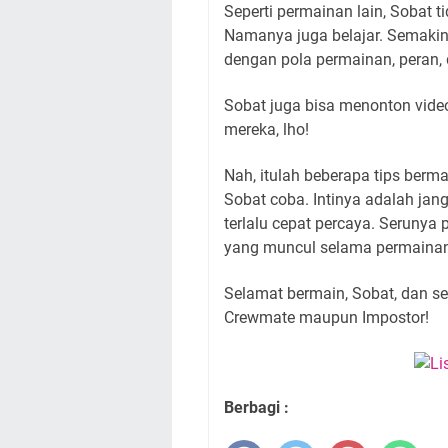
Seperti permainan lain, Sobat t
Namanya juga belajar. Semakin
dengan pola permainan, peran, d
Sobat juga bisa menonton video
mereka, lho!
Nah, itulah beberapa tips ber
Sobat coba. Intinya adalah jang
terlalu cepat percaya. Serunya
yang muncul selama permaina
Selamat bermain, Sobat, dan s
Crewmate maupun Impostor!
Berbagi :