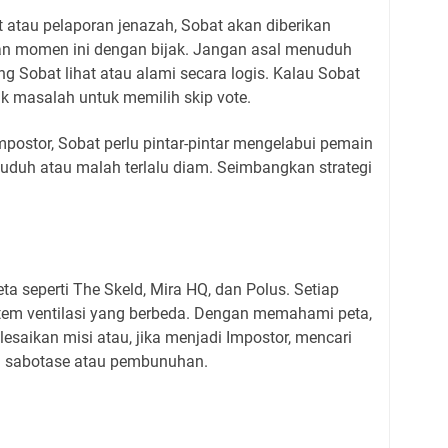
t atau pelaporan jenazah, Sobat akan diberikan
an momen ini dengan bijak. Jangan asal menuduh
g Sobat lihat atau alami secara logis. Kalau Sobat
dak masalah untuk memilih skip vote.
mpostor, Sobat perlu pintar-pintar mengelabui pemain
enuduh atau malah terlalu diam. Seimbangkan strategi
a seperti The Skeld, Mira HQ, dan Polus. Setiap
istem ventilasi yang berbeda. Dengan memahami peta,
saikan misi atau, jika menjadi Impostor, mencari
an sabotase atau pembunuhan.