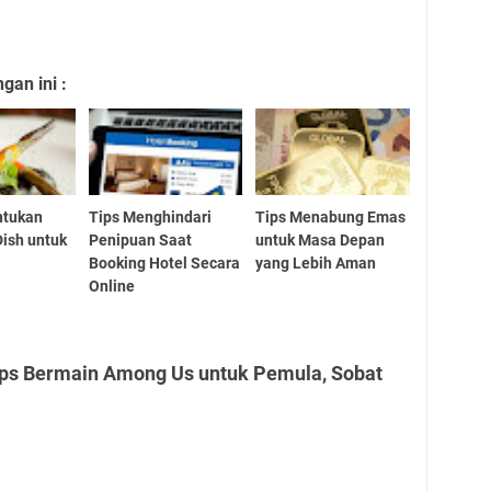
an ini :
ntukan
Tips Menghindari
Tips Menabung Emas
Dish untuk
Penipuan Saat
untuk Masa Depan
Booking Hotel Secara
yang Lebih Aman
Online
ips Bermain Among Us untuk Pemula, Sobat