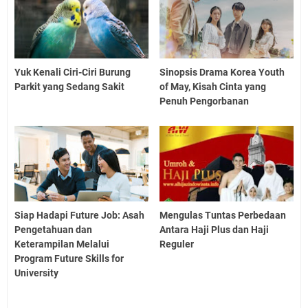
Yuk Kenali Ciri-Ciri Burung
Sinopsis Drama Korea Youth
Parkit yang Sedang Sakit
of May, Kisah Cinta yang
Penuh Pengorbanan
Siap Hadapi Future Job: Asah
Mengulas Tuntas Perbedaan
Pengetahuan dan
Antara Haji Plus dan Haji
Keterampilan Melalui
Reguler
Program Future Skills for
University