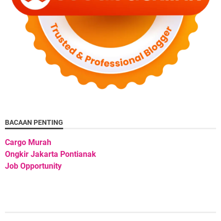
BACAAN PENTING
Cargo Murah
Ongkir Jakarta Pontianak
Job Opportunity