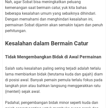
Nah, agar Sobat bisa meningkatkan peluang
kemenangan saat bermain catur, yuk kita bahas
beberapa kesalahan umum yang sebaiknya dihindari.
Dengan memahami dan menghindari kesalahan ini,
permainan Sobat dijamin akan semakin tajam dan penuh
perhitungan.
Kesalahan dalam Bermain Catur
Tidak Mengembangkan Bidak di Awal Permainan
Salah satu kesalahan paling sering terjadi adalah terlalu
lama membiarkan bidak (terutama kuda dan gajah) diam
di posisi awal. Banyak pemain pemula terlalu fokus pada
langkah pion atau bahkan langsung menggerakkan ratu
(menteri) sejak awal.
Padahal, pengembangan bidak minor seperti kuda dan