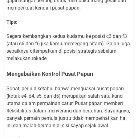
gajah sangat penting untuk membuka ruang gerak dan
memperkuat kendali pusat papan.
Tips:
Segera kembangkan kedua kudamu ke posisi c3 dan f3
(atau c6 dan f6 jika kamu memegang hitam). Gajah juga
sebaiknya ditempatkan di posisi strategis sebelum
melakukan rokade.
Mengabaikan Kontrol Pusat Papan
Sobat, perlu diketahui bahwa menguasai pusat papan
(kotak e4, d4, e5, dan d5) merupakan salah satu kunci
utama dalam permainan catur. Pusat papan memberi
fleksibilitas dalam menyerang dan bertahan. Sayangnya,
banyak pemain pemula justru tidak memperhatikan hal
ini dan malah bermain di sisi sayap sejak awal.