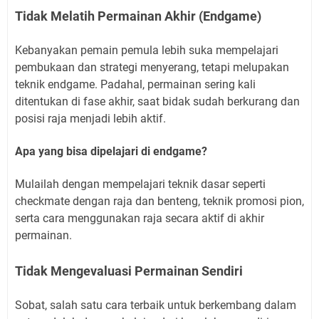
Tidak Melatih Permainan Akhir (Endgame)
Kebanyakan pemain pemula lebih suka mempelajari
pembukaan dan strategi menyerang, tetapi melupakan
teknik endgame. Padahal, permainan sering kali
ditentukan di fase akhir, saat bidak sudah berkurang dan
posisi raja menjadi lebih aktif.
Apa yang bisa dipelajari di endgame?
Mulailah dengan mempelajari teknik dasar seperti
checkmate dengan raja dan benteng, teknik promosi pion,
serta cara menggunakan raja secara aktif di akhir
permainan.
Tidak Mengevaluasi Permainan Sendiri
Sobat, salah satu cara terbaik untuk berkembang dalam