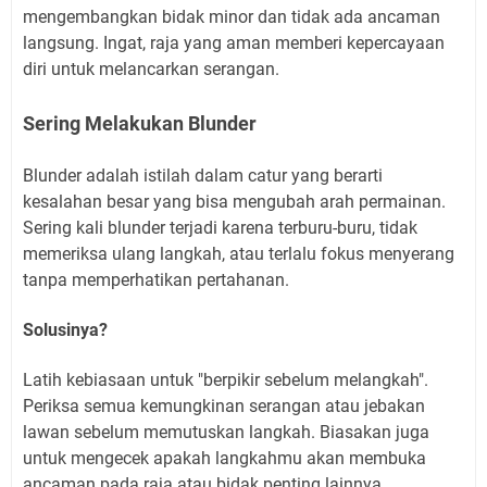
mengembangkan bidak minor dan tidak ada ancaman
langsung. Ingat, raja yang aman memberi kepercayaan
diri untuk melancarkan serangan.
Sering Melakukan Blunder
Blunder adalah istilah dalam catur yang berarti
kesalahan besar yang bisa mengubah arah permainan.
Sering kali blunder terjadi karena terburu-buru, tidak
memeriksa ulang langkah, atau terlalu fokus menyerang
tanpa memperhatikan pertahanan.
Solusinya?
Latih kebiasaan untuk "berpikir sebelum melangkah".
Periksa semua kemungkinan serangan atau jebakan
lawan sebelum memutuskan langkah. Biasakan juga
untuk mengecek apakah langkahmu akan membuka
ancaman pada raja atau bidak penting lainnya.