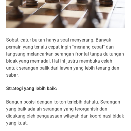
Sobat, catur bukan hanya soal menyerang. Banyak
pemain yang terlalu cepat ingin "menang cepat" dan
langsung melancarkan serangan frontal tanpa dukungan
bidak yang memadai. Hal ini justru membuka celah
untuk serangan balik dari lawan yang lebih tenang dan
sabar.
Strategi yang lebih baik:
Bangun posisi dengan kokoh terlebih dahulu. Serangan
yang baik adalah serangan yang terorganisir dan
didukung oleh penguasaan wilayah dan koordinasi bidak
yang kuat.