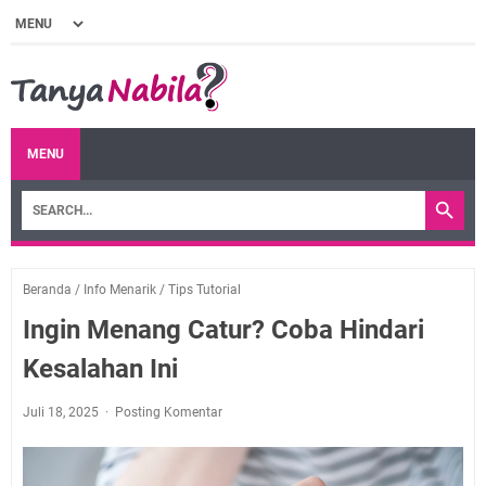
MENU
Beranda
/
Info Menarik
/
Tips Tutorial
Ingin Menang Catur? Coba Hindari
Kesalahan Ini
Juli 18, 2025
Posting Komentar