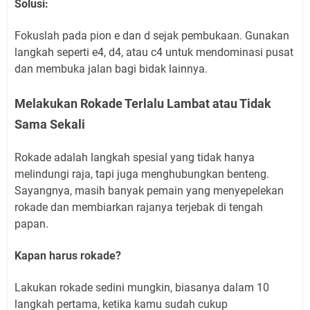
Solusi:
Fokuslah pada pion e dan d sejak pembukaan. Gunakan
langkah seperti e4, d4, atau c4 untuk mendominasi pusat
dan membuka jalan bagi bidak lainnya.
Melakukan Rokade Terlalu Lambat atau Tidak
Sama Sekali
Rokade adalah langkah spesial yang tidak hanya
melindungi raja, tapi juga menghubungkan benteng.
Sayangnya, masih banyak pemain yang menyepelekan
rokade dan membiarkan rajanya terjebak di tengah
papan.
Kapan harus rokade?
Lakukan rokade sedini mungkin, biasanya dalam 10
langkah pertama, ketika kamu sudah cukup