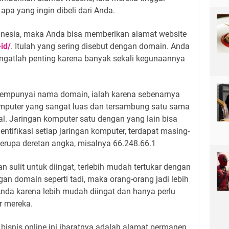
pa yang ingin dibeli dari Anda.
nesia, maka Anda bisa memberikan alamat website
id/
. Itulah yang sering disebut dengan domain. Anda
angatlah penting karena banyak sekali kegunaannya
mpunyai nama domain, ialah karena sebenarnya
omputer yang sangat luas dan tersambung satu sama
bal. Jaringan komputer satu dengan yang lain bisa
ntifikasi setiap jaringan komputer, terdapat masing-
erupa deretan angka, misalnya 66.248.66.1
n sulit untuk diingat, terlebih mudah tertukar dengan
gan domain seperti tadi, maka orang-orang jadi lebih
nda karena lebih mudah diingat dan hanya perlu
r mereka.
 bisnis online ini ibaratnya adalah alamat permanen