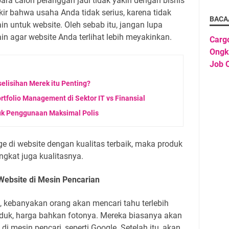
ara calon pelanggan jadi tidak yakin dengan bisnis
kir bahwa usaha Anda tidak serius, karena tidak
BACA
 untuk website. Oleh sebab itu, jangan lupa
 agar website Anda terlihat lebih meyakinkan.
Carg
Ongk
Job O
lisihan Merek itu Penting?
tfolio Management di Sektor IT vs Finansial
tuk Penggunaan Maksimal Polis
 di website dengan kualitas terbaik, maka produk
gkat juga kualitasnya.
ebsite di Mesin Pencarian
 kebanyakan orang akan mencari tahu terlebih
duk, harga bahkan fotonya. Mereka biasanya akan
 mesin pencari, seperti Google. Setelah itu, akan