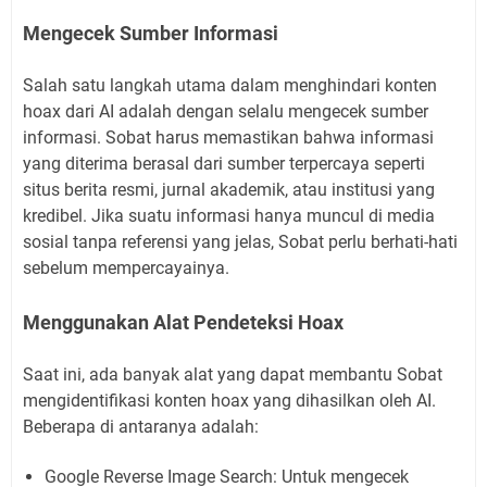
Mengecek Sumber Informasi
Salah satu langkah utama dalam menghindari konten
hoax dari AI adalah dengan selalu mengecek sumber
informasi. Sobat harus memastikan bahwa informasi
yang diterima berasal dari sumber terpercaya seperti
situs berita resmi, jurnal akademik, atau institusi yang
kredibel. Jika suatu informasi hanya muncul di media
sosial tanpa referensi yang jelas, Sobat perlu berhati-hati
sebelum mempercayainya.
Menggunakan Alat Pendeteksi Hoax
Saat ini, ada banyak alat yang dapat membantu Sobat
mengidentifikasi konten hoax yang dihasilkan oleh AI.
Beberapa di antaranya adalah:
Google Reverse Image Search: Untuk mengecek