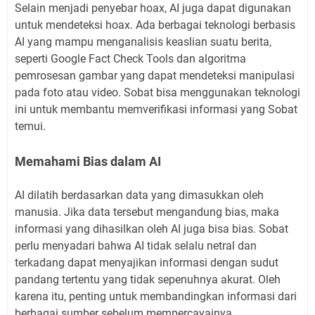
Selain menjadi penyebar hoax, AI juga dapat digunakan
untuk mendeteksi hoax. Ada berbagai teknologi berbasis
AI yang mampu menganalisis keaslian suatu berita,
seperti Google Fact Check Tools dan algoritma
pemrosesan gambar yang dapat mendeteksi manipulasi
pada foto atau video. Sobat bisa menggunakan teknologi
ini untuk membantu memverifikasi informasi yang Sobat
temui.
Memahami Bias dalam AI
AI dilatih berdasarkan data yang dimasukkan oleh
manusia. Jika data tersebut mengandung bias, maka
informasi yang dihasilkan oleh AI juga bisa bias. Sobat
perlu menyadari bahwa AI tidak selalu netral dan
terkadang dapat menyajikan informasi dengan sudut
pandang tertentu yang tidak sepenuhnya akurat. Oleh
karena itu, penting untuk membandingkan informasi dari
berbagai sumber sebelum mempercayainya.