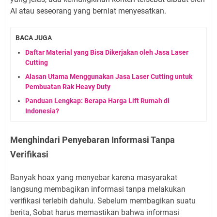
AI atau seseorang yang berniat menyesatkan.
BACA JUGA
Daftar Material yang Bisa Dikerjakan oleh Jasa Laser
Cutting
Alasan Utama Menggunakan Jasa Laser Cutting untuk
Pembuatan Rak Heavy Duty
Panduan Lengkap: Berapa Harga Lift Rumah di
Indonesia?
Menghindari Penyebaran Informasi Tanpa
Verifikasi
Banyak hoax yang menyebar karena masyarakat
langsung membagikan informasi tanpa melakukan
verifikasi terlebih dahulu. Sebelum membagikan suatu
berita, Sobat harus memastikan bahwa informasi