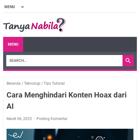
MENU
Beranda
/
Teknologi
/
Tips Tutorial
Cara Menghindari Konten Hoax dari
AI
Maret 06, 2025
Posting Komentar