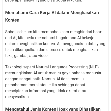
beberapa langkah yang bisa Sobat lakukan.
Memahami Cara Kerja AI dalam Menghasilkan
Konten
Sobat, sebelum kita membahas cara menghindari hoax
dari AI, kita perlu memahami bagaimana AI bekerja
dalam menghasilkan konten. AI menggunakan data yang
telah dikumpulkan dan diproses untuk menghasilkan
teks, gambar, atau video.
Teknologi seperti Natural Language Processing (NLP)
memungkinkan AI untuk meniru gaya bahasa manusia
dengan sangat baik. Namun, AI tidak memiliki
pemahaman moral atau etika sehingga dapat
menciptakan informasi yang tidak akurat atau
menyesatkan.
Mengetahui Jenis Konten Hoax yang Dihasilkan